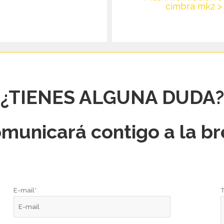
cimbra mk2 >
¿TIENES ALGUNA DUDA?
municará contigo a la b
E-mail*