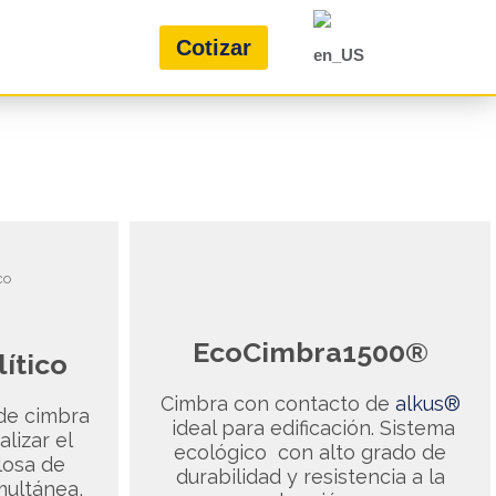
Cotizar
EcoCimbra1500®
ítico
Cimbra con contacto de
alkus®
 de cimbra
ideal para edificación. Sistema
alizar el
ecológico con alto grado de
losa de
durabilidad y resistencia a la
multánea,