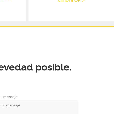
cimbra OP >
revedad posible.
Tu mensaje