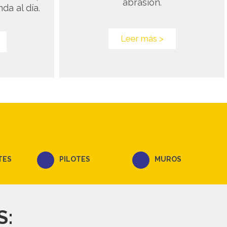
abrasión.
da al día.
Leer más >
TES
PILOTES
MUROS
S: